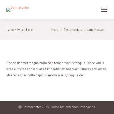
Jane Huston
Estás aquí:
Inicio
Testimonials
Jane Huston
Donec sit amet magna nulla. Sed tempor varius fringilla. Fusce varius
vitae elit vitae consequat. Ut imperdiet ex sed quam ultrices accumsan.
Maecenas nec nulla dapibus, mollis nisi id, fringilla orci.
Ⓒ Dermacenter 2023. Todos los derechos reservados.